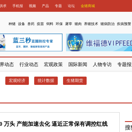
供求
手机报
视频
产品
专题
论坛
金猪商城
种猪
设备
兽药
疫苗
饲料
环保
屠宰
猪肉
养猪技术
猪病防治
疾病预警
界动态
行业动态
宏观政策
国际新闻
人物专访
专题报
宏观经济
统计数据
生猪期货
80 万头 产能加速去化 逼近正常保有调控红线
搜