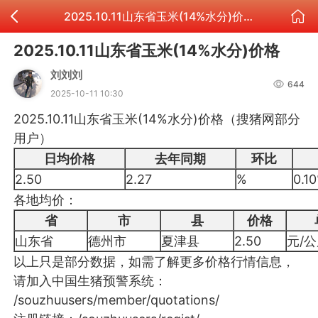
2025.10.11山东省玉米(14%水分)价格
2025.10.11山东省玉米(14%水分)价格
刘刘刘
644
2025-10-11 10:30
2025.10.11山东省玉米(14%水分)价格（搜猪网部分
用户）
日均价格
去年同期
环比
2.50
2.27
%
0.1
各地均价：
省
市
县
价格
山东省
德州市
夏津县
2.50
元/
以上只是部分数据，如需了解更多价格行情信息，
请加入中国生猪预警系统：
/souzhuusers/member/quotations/