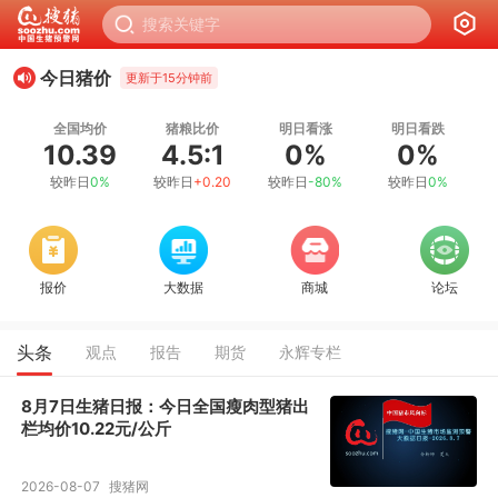
今日猪价
更新于15分钟前
全国均价
猪粮比价
明日看涨
明日看跌
10.39
4.5:1
0%
0%
较昨日
0%
较昨日
+0.20
较昨日
-80%
较昨日
0%
报价
大数据
商城
论坛
头条
观点
报告
期货
永辉专栏
8月7日生猪日报：今日全国瘦肉型猪出
栏均价10.22元/公斤
2026-08-07
搜猪网