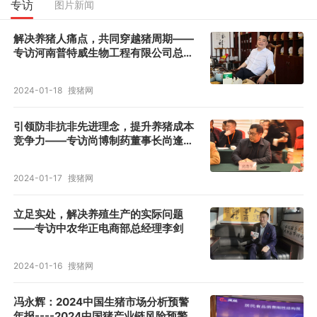
专访
图片新闻
解决养猪人痛点，共同穿越猪周期——
专访河南普特威生物工程有限公司总经
理陈兵先生
2024-01-18
搜猪网
引领防非抗非先进理念，提升养猪成本
竞争力——专访尚博制药董事长尚逢学
先生
2024-01-17
搜猪网
立足实处，解决养殖生产的实际问题
——专访中农华正电商部总经理李剑
2024-01-16
搜猪网
冯永辉：2024中国生猪市场分析预警
年报----2024中国猪产业链风险预警年