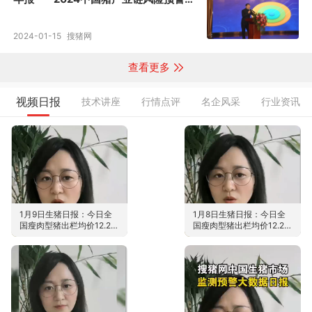
会
2024-01-15
搜猪网
查看更多
视频日报
技术讲座
行情点评
名企风采
行业资讯
1月9日生猪日报：今日全
1月8日生猪日报：今日全
国瘦肉型猪出栏均价12.25
国瘦肉型猪出栏均价12.2
元/公斤
元/公斤